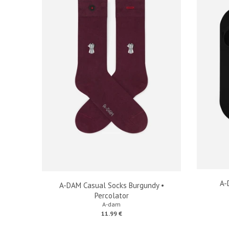
A-
A-DAM Casual Socks Burgundy •
Percolator
A-dam
11.99 €