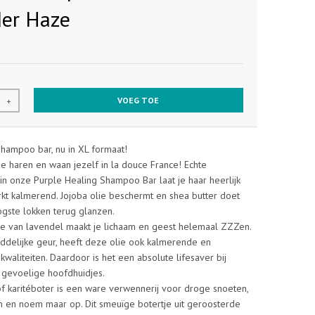
er Haze
VOEG TOE
+
shampoo bar, nu in XL formaat!
e haren en waan jezelf in la douce France! Echte
in onze Purple Healing Shampoo Bar laat je haar heerlijk
rkt kalmerend. Jojoba olie beschermt en shea butter doet
ogste lokken terug glanzen.
lie van lavendel maakt je lichaam en geest helemaal ZZZen.
ddelijke geur, heeft deze olie ook kalmerende en
kwaliteiten. Daardoor is het een absolute lifesaver bij
f gevoelige hoofdhuidjes.
of karitéboter is een ware verwennerij voor droge snoeten,
n en noem maar op. Dit smeuïge botertje uit geroosterde