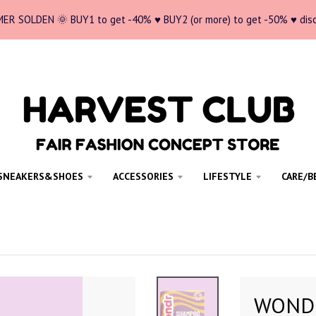
ER SOLDEN 🌞 BUY1 to get -40% ♥ BUY2 (or more) to get -50% ♥ dis
SNEAKERS&SHOES
ACCESSORIES
LIFESTYLE
CARE/B
WONDR