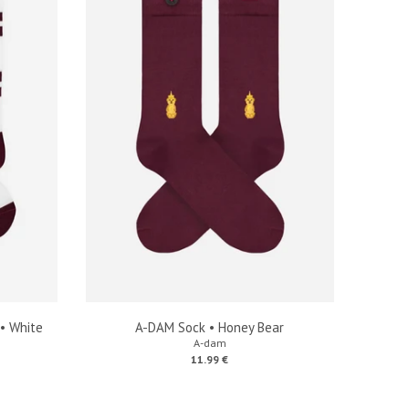
• White
A-DAM Sock • Honey Bear
A-dam
11.99 €