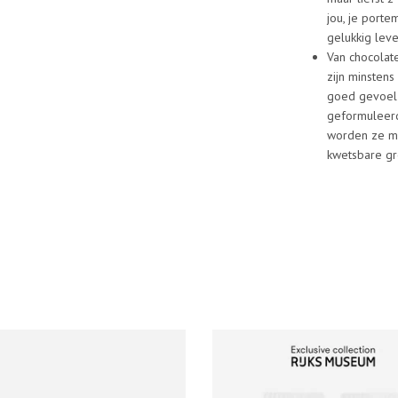
jou, je port
gelukkig lev
Van chocolat
zijn minstens
goed gevoel 
geformuleerd
worden ze me
kwetsbare g