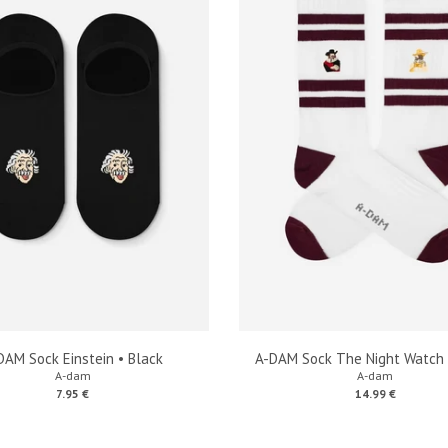
DAM Sock Einstein • Black
A-DAM Sock The Night Watch 
A-dam
A-dam
7.95 €
14.99 €