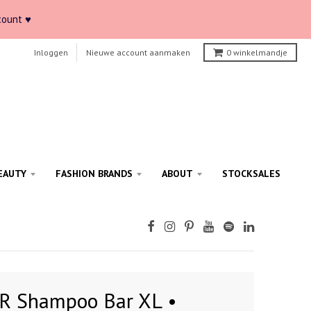
count ♥
Inloggen
Nieuwe account aanmaken
0
winkelmandje
EAUTY
FASHION BRANDS
ABOUT
STOCKSALES
 Shampoo Bar XL •