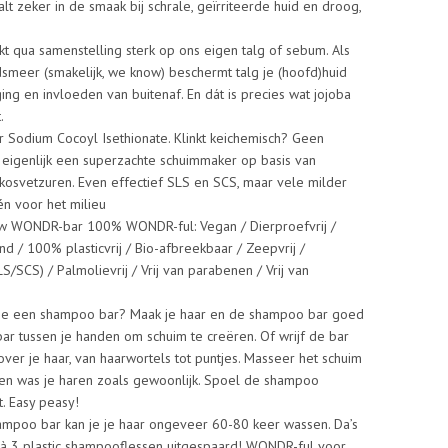
alt zeker in de smaak bij schrale, geïrriteerde huid en droog,
ijkt qua samenstelling sterk op ons eigen talg of sebum. Als
idsmeer (smakelijk, we know) beschermt talg je (hoofd)huid
ing en invloeden van buitenaf. En dát is precies wat jojoba
.
r Sodium Cocoyl Isethionate. Klinkt keichemisch? Geen
s eigenlijk een superzachte schuimmaker op basis van
okosvetzuren. Even effectief SLS en SCS, maar vele milder
én voor het milieu
uw WONDR-bar 100% WONDR-ful: Vegan / Dierproefvrij /
end / 100% plasticvrij / Bio-afbreekbaar / Zeepvrij /
LS/SCS) / Palmolievrij / Vrij van parabenen / Vrij van
je een shampoo bar? Maak je haar en de shampoo bar goed
 bar tussen je handen om schuim te creëren. Of wrijf de bar
over je haar, van haarwortels tot puntjes. Masseer het schuim
 en was je haren zoals gewoonlijk. Spoel de shampoo
t. Easy peasy!
mpoo bar kan je je haar ongeveer 60-80 keer wassen. Da’s
2 à 3 plastic shampooflessen uitgespaard! WONDR-ful voor