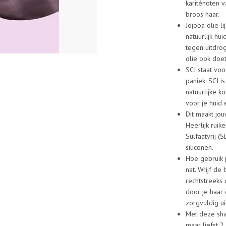
kariténoten v
broos haar.
Jojoba olie l
natuurlijk hu
tegen uitdrog
olie ook doet
SCI staat voo
paniek: SCI i
natuurlijke k
voor je huid 
Dit maakt jo
Heerlijk ruik
Sulfaatvrij (S
siliconen.
Hoe gebruik 
nat. Wrijf de
rechtstreeks 
door je haar
zorgvuldig ui
Met deze sha
maar liefst 