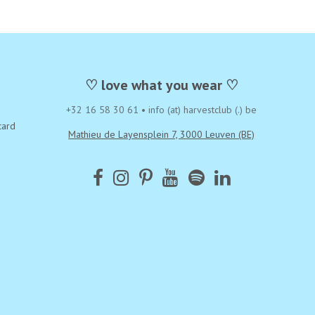
♡ love what you wear ♡
+32 16 58 30 61
•
info (at) harvestclub (.) be
card
Mathieu de Layensplein 7, 3000 Leuven (BE)