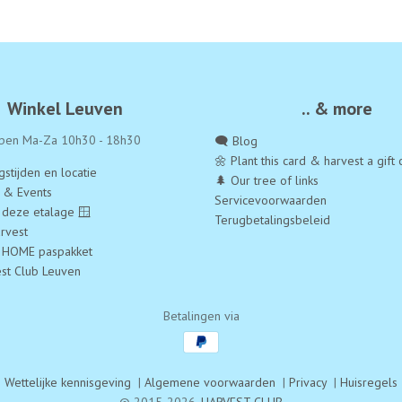
Winkel Leuven
.. & more
pen Ma-Za 10h30 - 18h30
🗨️ Blog
🌼 Plant this card & harvest a gift 
stijden en locatie
🌲 Our tree of links
a & Events
Servicevoorwaarden
 deze etalage 🪟
Terugbetalingsbeleid
rvest
 HOME paspakket
est Club Leuven
Betalingen via
Wettelijke kennisgeving
|
Algemene voorwaarden
|
Privacy
|
Huisregels