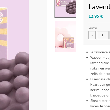
Lavend
12.95 €
AANTAL
-
Je favoriete 
Wapper met j
lavendelolie 
ruiken en we
zelfs de dro
Essentiële o
Naast een go
herstellende 
kriebelige o
Shea butter 
haren, hande