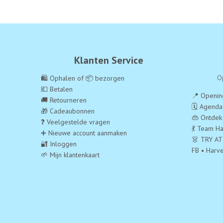
Klanten Service
O
🛍️ Ophalen of 📦 bezorgen
💶 Betalen
📍 Opening
🚚 Retourneren
🗓️ Agend
🎁 Cadeaubonnen
👜 Ontdek
❓ Veelgestelde vragen
💃 Team Ha
➕ Nieuwe account aanmaken
👗 TRY AT
🔐 Inloggen
FB • Harv
🌱 Mijn klantenkaart