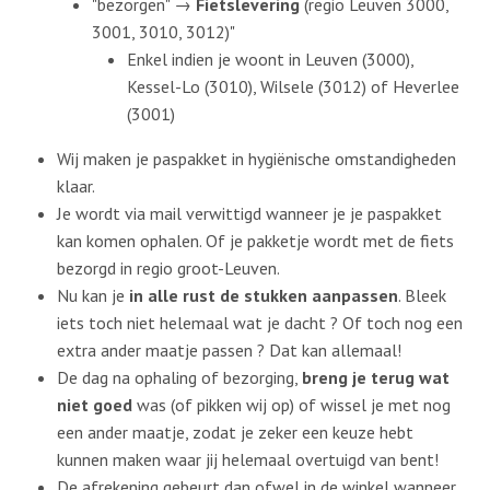
"bezorgen" →
Fietslevering
(regio Leuven 3000,
3001, 3010, 3012)"
Enkel indien je woont in Leuven (3000),
Kessel-Lo (3010), Wilsele (3012) of Heverlee
(3001)
Wij maken je paspakket in hygiënische omstandigheden
klaar.
Je wordt via mail verwittigd wanneer je je paspakket
kan komen ophalen. Of je pakketje wordt met de fiets
bezorgd in regio groot-Leuven.
Nu kan je
in alle rust de stukken aanpassen
. Bleek
iets toch niet helemaal wat je dacht ? Of toch nog een
extra ander maatje passen ? Dat kan allemaal!
De dag na ophaling of bezorging,
breng je terug wat
niet goed
was (of pikken wij op) of wissel je met nog
een ander maatje, zodat je zeker een keuze hebt
kunnen maken waar jij helemaal overtuigd van bent!
De afrekening gebeurt dan ofwel in de winkel wanneer