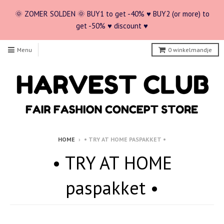
🌞 ZOMER SOLDEN 🌞 BUY1 to get -40% ♥ BUY2 (or more) to
get -50% ♥ discount ♥
Menu
0
winkelmandje
HOME
›
• TRY AT HOME PASPAKKET •
• TRY AT HOME
paspakket •