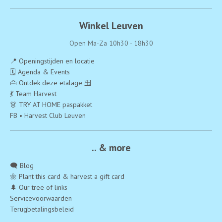
Winkel Leuven
Open Ma-Za 10h30 - 18h30
📍 Openingstijden en locatie
🗓️ Agenda & Events
👜 Ontdek deze etalage 🪟
💃 Team Harvest
👗 TRY AT HOME paspakket
FB • Harvest Club Leuven
.. & more
🗨️ Blog
🌼 Plant this card & harvest a gift card
🌲 Our tree of links
Servicevoorwaarden
Terugbetalingsbeleid