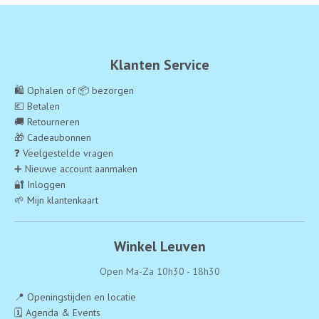
Klanten Service
🛍️ Ophalen of 📦 bezorgen
💶 Betalen
🚚 Retourneren
🎁 Cadeaubonnen
❓ Veelgestelde vragen
➕ Nieuwe account aanmaken
🔐 Inloggen
🌱 Mijn klantenkaart
Winkel Leuven
Open Ma-Za 10h30 - 18h30
📍 Openingstijden en locatie
🗓️ Agenda & Events