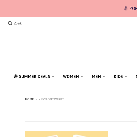
🌞 ZOM
Zoek
🌞 SUMMER DEALS
WOMEN
MEN
KIDS
HOME
›
• EVELONTWERPT